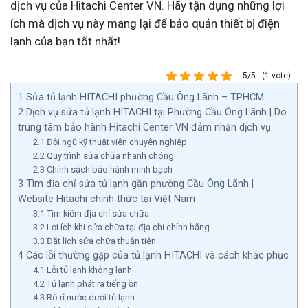
dịch vụ của Hitachi Center VN. Hãy tận dụng những lợi
ích mà dịch vụ này mang lại để bảo quản thiết bị điện
lạnh của bạn tốt nhất!
5/5 - (1 vote)
1
Sửa tủ lạnh HITACHI phường Cầu Ông Lãnh – TPHCM
2
Dịch vụ sửa tủ lạnh HITACHI tại Phường Cầu Ông Lãnh | Do
trung tâm bảo hành Hitachi Center VN đảm nhận dịch vụ.
2.1
Đội ngũ kỹ thuật viên chuyên nghiệp
2.2
Quy trình sửa chữa nhanh chóng
2.3
Chính sách bảo hành minh bạch
3
Tìm địa chỉ sửa tủ lạnh gần phường Cầu Ông Lãnh |
Website Hitachi chính thức tại Việt Nam
3.1
Tìm kiếm địa chỉ sửa chữa
3.2
Lợi ích khi sửa chữa tại địa chỉ chính hãng
3.3
Đặt lịch sửa chữa thuận tiện
4
Các lỗi thường gặp của tủ lạnh HITACHI và cách khắc phục
4.1
Lỗi tủ lạnh không lạnh
4.2
Tủ lạnh phát ra tiếng ồn
4.3
Rò rỉ nước dưới tủ lạnh