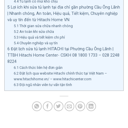
4.4
Tủ lạnh có mùi khó chịu
5
Lợi ích khi sửa tủ lạnh tại địa chỉ gần phường Cầu Ông Lãnh
| Nhanh chóng, An toàn, Hiệu quả, Tiết kiệm, Chuyên nghiệp
và uy tín đến từ Hitachi Home VN
5.1
Thời gian sửa chữa nhanh chóng
5.2
An toàn khi sửa chữa
5.3
Hiệu quả và tiết kiệm chi phí
5.4
Chuyên nghiệp và uy tín
6
Đặt lịch sửa tủ lạnh HITACHI tại Phường Cầu Ông Lãnh |
TTBH Hitachi Home Center- CSKH 08 1800 1733 – 028 2248
8224
6.1
Cách thức liên hệ đơn giản
6.2
Đặt lịch qua website Hitachi chính thức tại Việt Nam –
www.hitachihome.vn/ – www.hitachicenter.com
6.3
Đội ngũ nhân viên tư vấn tận tình