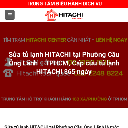
Skip
TRUNG TÂM ĐIỀU HÀNH DỊCH VỤ
to
content
Sửa tủ lạnh HITACHI tại Phường Cầu
Ông Lãnh – TPHCM, Cấp cứu tủ lạnh
HITACHI 365 ngày
Sửa tủ lạnh HITACHI tại Phường Cầu Ông Lãnh
là một