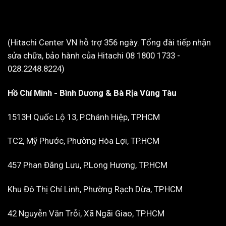
(Hitachi Center VN hỗ trợ 356 ngày. Tổng đài tiếp nhận
sửa chữa, bảo hành của Hitachi 08 1800 1733 -
028.2248.8224)
Hồ Chí Minh - Bình Dương & Bà Rịa Vùng Tàu
1513H Quốc Lộ 13, P.Chánh Hiệp, TP.HCM
TC2, Mỹ Phước, Phường Hòa Lợi, TP.HCM
457 Phan Đăng Lưu, P.Long Hương, TP.HCM
Khu Đô Thị Chí Linh, Phường Rạch Dừa, TP.HCM
42 Nguyễn Văn Trỗi, Xã Ngãi Giao, TP.HCM