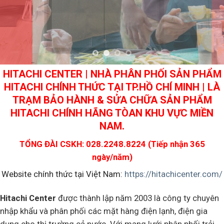
HITACHI CENTER | NHÀ PHÂN PHỐI SẢN PHẨM
HITACHI CHÍNH THỨC TẠI TP.HỒ CHÍ MINH | LÀ
TRẠM BẢO HÀNH & SỬA CHỮA SẢN PHẨM
HITACHI CHÍNH HÃNG TÒAN KHU VỰC MIỀN
NAM.
TỔNG ĐÀI CSKH: 028.2248.8224 (Tiếp nhận 365
ngày/năm)
Website chính thức tại Việt Nam:
https://hitachicenter.com/
Hitachi Center
được thành lập năm 2003 là công ty chuyên
nhập khẩu và phân phối các mặt hàng điện lạnh, điện gia