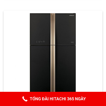
TỔNG ĐÀI HITACHI 365 NGÀY