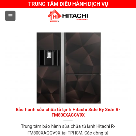
Skip
TRUNG TÂM ĐIỀU HÀNH DỊCH VỤ
to
content
Bảo hành sửa chữa tủ lạnh Hitachi Side By Side R-
FM800XAGGV9X
Trung tâm bảo hành sửa chữa tủ lạnh Hitachi R-
FM800XAGGV9X tại TPHCM. Các dòng tủ