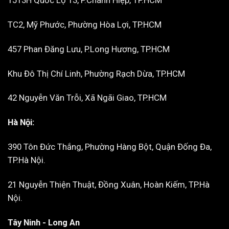
1513H Quốc Lộ 13, P.Chánh Hiệp, TP.HCM
TC2, Mỹ Phước, Phường Hòa Lợi, TP.HCM
457 Phan Đăng Lưu, P.Long Hương, TP.HCM
Khu Đô Thị Chí Linh, Phường Rạch Dừa, TP.HCM
42 Nguyễn Văn Trỗi, Xã Ngãi Giao, TP.HCM
Hà Nội:
390 Tôn Đức Thắng, Phường Hàng Bột, Quận Đống Đa,
TP.Hà Nội.
21 Nguyễn Thiện Thuật, Đồng Xuân, Hoàn Kiếm, TP.Hà
Nội.
Tây Ninh - Long An