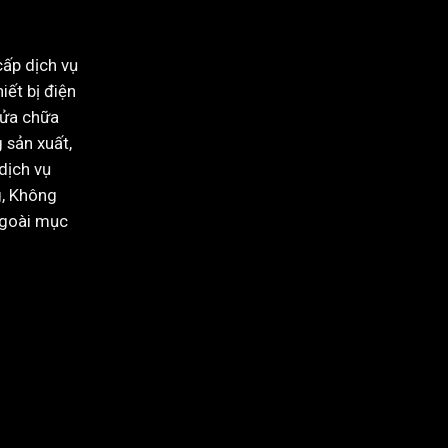
cấp dịch vụ
iết bị điện
sửa chữa
 sản xuất,
dịch vụ
g, Không
ngoài mục