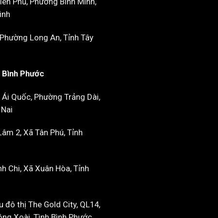
iên Phủ, Phường Bình Minh,
inh
 Phường Long An, Tỉnh Tây
- Bình Phước
 Ái Quốc, Phường Trảng Dài,
 Nai
âm 2, Xã Tân Phú, Tỉnh
h Chi, Xã Xuân Hòa, Tỉnh
u đô thị The Gold City, QL14,
ng Xoài, Tình Bình Phước