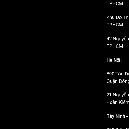
TP.HCM
Khu Đô Thị
TP.HCM
42 Nguyễn 
TP.HCM
Hà Nội:
390 Tôn Đ
Quận Đống 
21 Nguyễn
Hoàn Kiếm,
Tây Ninh 