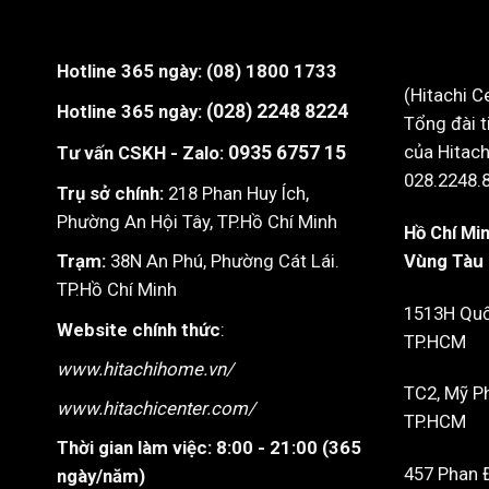
Hotline 365 ngày:
(08) 1800 1733
(Hitachi C
Hotline 365 ngày:
(028) 2248 8224
Tổng đài t
của Hitach
Tư vấn CSKH - Zalo:
0935 6757 15
028.2248.
Trụ sở chính:
218 Phan Huy Ích,
Phường An Hội Tây, TP.Hồ Chí Minh
Hồ Chí Min
Vùng Tàu
Trạm:
38N An Phú, Phường Cát Lái.
TP.Hồ Chí Minh
1513H Quốc
Website chính thức
:
TP.HCM
www.hitachihome.vn/
TC2, Mỹ P
www.hitachicenter.com/
TP.HCM
Thời gian làm việc:
8:00 - 21:00 (365
457 Phan 
ngày/năm)