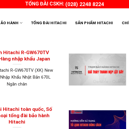
TỔNG ĐÀI CSKH:
(028) 2248 8224
BẢO HÀNH
TỔNG ĐÀI HITACHI
SẢN PHẨM HITACHI
CH
nh Hitachi R-GW670TV
 Hàng nhập khẩu Japan
itachi R-GW670TV (XK) New
 Nhập Khẩu Nhật Bản 670L
Ngăn chân
i Hitachi toàn quốc, Số
hoại tổng đài bảo hành
Hitachi