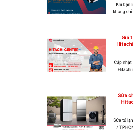
Khi bạn l
không chỉ
Giá 
Hitach
Cập nhật 
Hitachi
Sửa ch
Hita
Sửa tủ lạ
/ TPHCM: