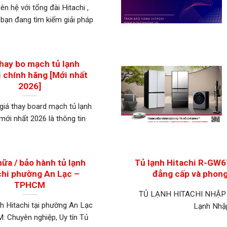
iên hệ với tổng đài Hitachi ,
 bạn đang tìm kiếm giải pháp
thay bo mạch tủ lạnh
i chính hãng [Mới nhất
2026]
giá thay board mạch tủ lạnh
 mới nhất 2026 là thông tin
ữa / bảo hành tủ lạnh
Tủ lạnh Hitachi R-GW67
chi phường An Lạc –
đẳng cấp và phong
TPHCM
TỦ LẠNH HITACHI NHẬP
nh Hitachi tại phường An Lạc
Lạnh Nhậ
 Chuyên nghiệp, Uy tín Tủ