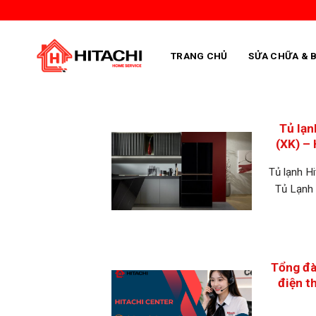
Skip
to
content
TRANG CHỦ
SỬA CHỮA & 
Tủ lạ
(XK) –
Tủ lạnh H
Tủ Lạnh
Tổng đà
điện t