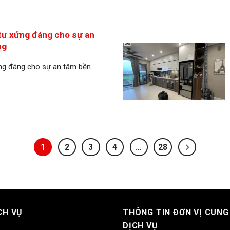
tư xứng đáng cho sự an
ng
ng đáng cho sự an tâm bền
1
2
3
4
…
28
CH VỤ
THÔNG TIN ĐƠN VỊ CUNG
DỊCH VỤ