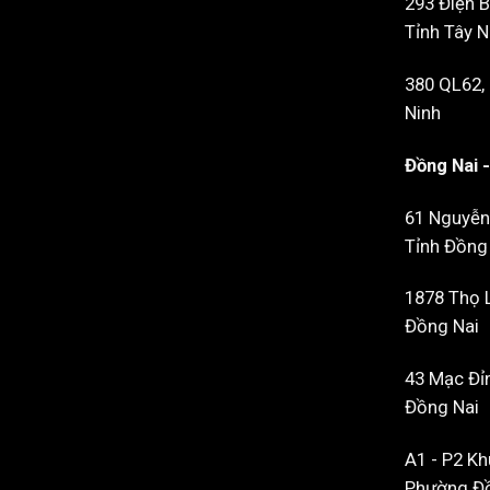
293 Điện B
Tỉnh Tây N
380 QL62,
Ninh
Đồng Nai 
61 Nguyễn
Tỉnh Đồng
1878 Thọ L
Đồng Nai
43 Mạc Đỉn
Đồng Nai
A1 - P2 Kh
Phường Đồ