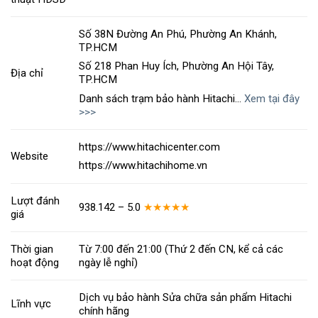
Số 38N Đường An Phú, Phường An Khánh,
TP.HCM
Số 218 Phan Huy Ích, Phường An Hội Tây,
Địa chỉ
TP.HCM
Danh sách trạm bảo hành Hitachi…
Xem tại đây
>>>
https://www.hitachicenter.com
Website
https://www.hitachihome.vn
Lượt đánh
938.142 – 5.0
★★★★★
giá
Thời gian
Từ 7:00 đến 21:00 (Thứ 2 đến CN, kể cả các
hoạt động
ngày lễ nghỉ)
Dịch vụ bảo hành Sửa chữa sản phẩm Hitachi
Lĩnh vực
chính hãng