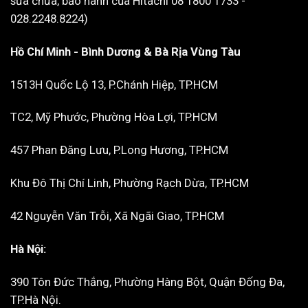
sửa chữa, bảo hành của Hitachi 08 1800 1733 -
028.2248.8224)
Hồ Chí Minh - Bình Dương & Bà Rịa Vùng Tàu
1513H Quốc Lộ 13, P.Chánh Hiệp, TP.HCM
TC2, Mỹ Phước, Phường Hòa Lợi, TP.HCM
457 Phan Đăng Lưu, P.Long Hương, TP.HCM
Khu Đô Thị Chí Linh, Phường Rạch Dừa, TP.HCM
42 Nguyễn Văn Trỗi, Xã Ngãi Giao, TP.HCM
Hà Nội:
390 Tôn Đức Thắng, Phường Hàng Bột, Quận Đống Đa,
TP.Hà Nội.