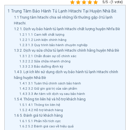
5/5 - (1 vote)
1
Trung Tâm Bảo Hành Tủ Lạnh Hitachi Tại Huyện Nhà Bè.
1.1
Trung tâm hitachi chia sẻ những lỗi thường gặp ở tủ lạnh
Hitachi.
1.2
1. Dịch vụ bảo hành tủ lạnh Hitachi chất lượng huyện Nhfa Bè
1.2.1
1.1 Cam kết chất lượng
1.2.2
1.2 Linh kiện chính hãng
1.2.3
1.3 Quy trình bảo hành chuyên nghiệp
1.3
2. Dịch vụ sửa chữa tủ lạnh Hitachi chính hãng huyện Nhà Bè
1.3.1
2.1 Chẩn đoán sự cố chính xác
1.3.2
2.2 Sửa chữa nhanh chóng
1.3.3
2.3 Bảo dưỡng định kỳ
1.4
3. Lợi ích khi sử dụng dịch vụ bảo hành tủ lạnh Hitachi chính
hãng huyện Nhà Bè
1.4.1
3.1 Tuân thủ chính sách bảo hành
1.4.2
3.2 Giữ gìn giá trị của sản phẩm
1.4.3
3.3 An tâm với dịch vụ sau bảo hành
1.5
4. Thông tin liên hệ và hỗ trợ khách hàng
1.5.1
4.1 Thông tin liên hệ
1.5.2
4.2 Hỗ trợ khách hàng
1.6
5. Đánh giá từ khách hàng
1.6.1
5.1 Phản hồi tích cực
1.6.2
5.2 Đánh giá cao về hiệu quả