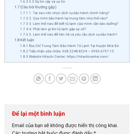
1.6.3
5.3 Sự tin cậy và uy tín
1.7
(Câu hỏi thường gặp)
1.7.1
1. Tại sao nên chọn dịch vụ bảo hành chính hãng?
1.7.2
2. Quy trình bảo hành tại trung tâm như thế nào?
1.7.3
3. Làm thế nào để biết tủ lạnh của mình cần bảo dưỡng?
1.7.4
4. Phải làm gì khi tủ lạnh gặp sự cố?
1.7.5
5. Làm thế nào để liên hệ và yêu cầu dịch vụ bảo hành?
1.8
Kết luận
1.8.1
Địa Chỉ Trung Tâm Bảo Hành Tủ Lạnh Tại Huyện Nhà Bè
1.8.2
Tiếp nhận sửa chữa: 028.2248.8224 – 0935.6757.15
1.8.3
Website Hitachi Center: https://hitachicenter.com/
Để lại một bình luận
Email của bạn sẽ không được hiển thị công khai.
Các trường bắt buộc được đánh dấu
*