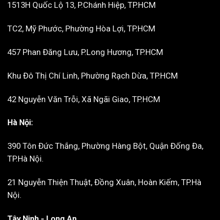
1513H Quốc Lộ 13, P.Chánh Hiệp, TP.HCM
TC2, Mỹ Phước, Phường Hòa Lợi, TP.HCM
457 Phan Đăng Lưu, P.Long Hương, TP.HCM
Khu Đô Thị Chí Linh, Phường Rạch Dừa, TP.HCM
42 Nguyễn Văn Trỗi, Xã Ngãi Giao, TP.HCM
Hà Nội:
390 Tôn Đức Thắng, Phường Hàng Bột, Quận Đống Đa,
TP.Hà Nội.
21 Nguyễn Thiện Thuật, Đồng Xuân, Hoàn Kiếm, TP.Hà
Nội.
Tây Ninh - Long An