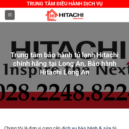
Skip
TRUNG TÂM ĐIỀU HÀNH DỊCH VỤ
to
content
Trung tâm bảo hành tủ lạnh Hitachi
chính hãng tại Long An, Bảo hành
Hitachi Long An
Chúng tôi là đơn vị cung cấp
dịch vụ bảo hành & sửa tủ