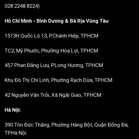
028.2248.8224)
Hồ Chí Minh - Bình Dương & Bà Rịa Vùng Tàu
1513H Quốc Lộ 13, P.Chánh Hiệp, TP.HCM
TC2, Mỹ Phước, Phường Hòa Lợi, TP.HCM
457 Phan Đăng Lưu, P.Long Hương, TP.HCM
Khu Đô Thị Chí Linh, Phường Rạch Dừa, TP.HCM
42 Nguyễn Văn Trỗi, Xã Ngãi Giao, TP.HCM
Hà Nội:
390 Tôn Đức Thắng, Phường Hàng Bột, Quận Đống Đa,
TP.Hà Nội.