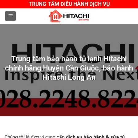
Skip
TRUNG TÂM ĐIỀU HÀNH DỊCH VỤ
to
content
Trung tâm bảo hành tủ lạnh Hitachi
chính hãng Huyện Cần Giuộc, bảo hành
Hitachi Long An
Chúng tôi là đơn vị cung cấp
dịch vụ bảo hành & sửa tủ