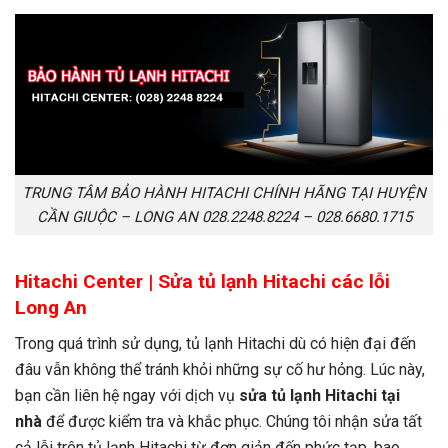
TRUNG TÂM BẢO HÀNH HITACHI CHÍNH HÃNG TẠI HUYỆN
CẦN GIUỘC – LONG AN 028.2248.8224 – 028.6680.1715
Hitachi Center | S
ửa tủ lạnh Hitachi
các lỗi
Long An
Trong quá trình sử dụng, tủ lạnh Hitachi dù có hiện đại đến
đâu vẫn không thể tránh khỏi những sự cố hư hỏng. Lúc này,
bạn cần liên hệ ngay với dịch vụ
s
ửa tủ lạnh Hitachi tại
nhà
để được kiểm tra và khắc phục. Chúng tôi nhận sửa tất
cả lỗi trên tủ lạnh Hitachi từ đơn giản đến phức tạp, bao