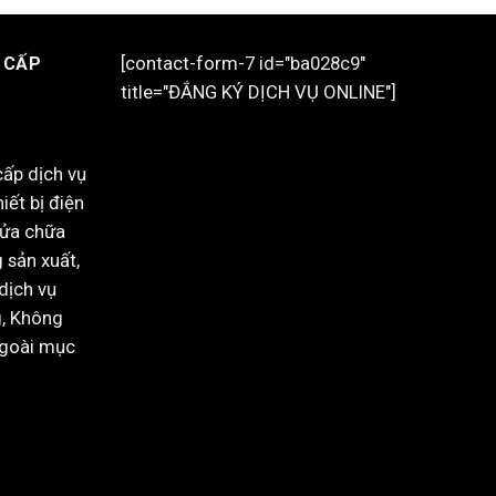
[contact-form-7 id="ba028c9"
 CẤP
title="ĐẮNG KÝ DỊCH VỤ ONLINE"]
cấp dịch vụ
iết bị điện
sửa chữa
 sản xuất,
dịch vụ
g, Không
ngoài mục