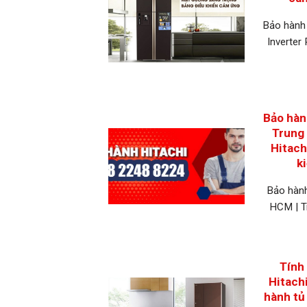
Bảo hành 
Inverte
Bảo hàn
Trung 
Hitach
k
Bảo hành
HCM | T
Tính 
Hitachi
hành tủ