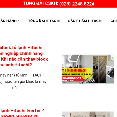
TỔNG ĐÀI CSKH:
(028) 2248 8224
BẢO HÀNH
TỔNG ĐÀI HITACHI
SẢN PHẨM HITACHI
CH
block tủ lạnh Hitachi
n nghiệp chính hãng
Khi nào cần thay block
tủ lạnh Hitachi?
máy nén) tủ lạnh HITACHI
c) hoặc tên gọi khác là máy
nén
 lạnh Hitachi Iverter 4
nh R-W660FPGV3X