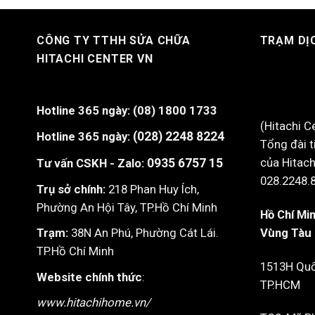
CÔNG TY TTHH SỬA CHỮA
TRẠM DỊ
HITACHI CENTER VN
Hotline 365 ngày:
(08) 1800 1733
(Hitachi C
Hotline 365 ngày:
(028) 2248 8224
Tổng đài t
của Hitach
Tư vấn CSKH - Zalo:
0935 6757 15
028.2248.
Trụ sở chính:
218 Phan Huy Ích,
Phường An Hội Tây, TP.Hồ Chí Minh
Hồ Chí Min
Vùng Tàu
Trạm:
38N An Phú, Phường Cát Lái.
TP.Hồ Chí Minh
1513H Quốc
Website chính thức
:
TP.HCM
www.hitachihome.vn/