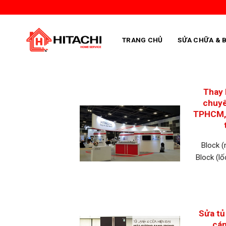
Skip
to
content
TRANG CHỦ
SỬA CHỮA & 
Thay 
chuyê
TPHCM, 
Block (
Block (lố
Sửa tủ
cá