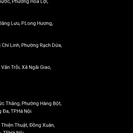
hước, Phường Hòa Lợi,
Đăng Lưu, P.Long Hương,
 Chí Linh, Phường Rạch Dừa,
Văn Trỗi, Xã Ngãi Giao,
ức Thắng, Phường Hàng Bột,
Đa, TP.Hà Nội.
 Thiện Thuật, Đồng Xuân,
 TP.Hà Nội.