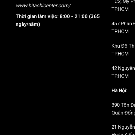
TC2, Mỹ P
www.hitachicenter.com/
TP.HCM
Thời gian làm việc:
8:00 - 21:00 (365
457 Phan 
ngày/năm)
TP.HCM
Khu Đô Thị
TP.HCM
42 Nguyễn 
TP.HCM
Hà Nội:
390 Tôn Đ
Quận Đống 
21 Nguyễn
Hoàn Kiếm,