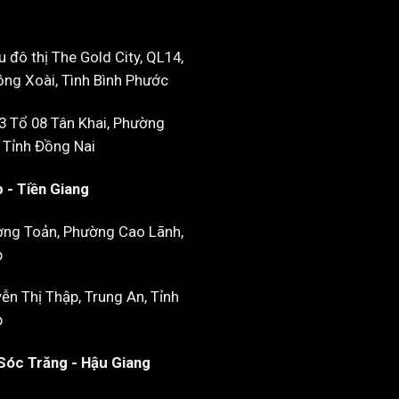
u đô thị The Gold City, QL14,
ng Xoài, Tình Bình Phước
3 Tổ 08 Tân Khai, Phường
 Tỉnh Đồng Nai
 - Tiền Giang
ờng Toản, Phường Cao Lãnh,
p
n Thị Thập, Trung An, Tỉnh
p
Sóc Trăng - Hậu Giang