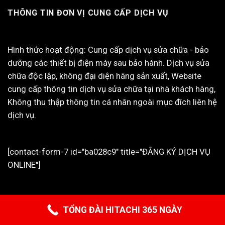
THÔNG TIN ĐƠN VỊ CUNG CẤP DỊCH VỤ
Hình thức hoạt động: Cung cấp dịch vụ sửa chữa - bảo
dưỡng các thiết bị điện máy sau bảo hành. Dịch vụ sửa
chữa độc lập, không đại diện hãng sản xuất, Website
cung cấp thông tin dịch vụ sửa chữa tại nhà khách hàng,
Không thu thập thông tin cá nhân ngoài mục đích liên hệ
dịch vụ.
[contact-form-7 id="ba028c9" title="ĐẮNG KÝ DỊCH VỤ
ONLINE"]
TỔNG ĐÀI HITACHI 365 NGÀY
HITACHI HOME CENTER VN - CUNG CẤP DỊCH VỤ ĐỘC LẬP.