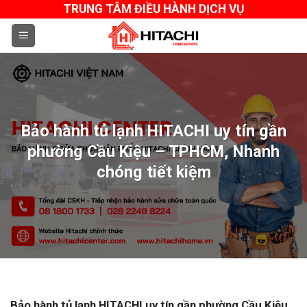
Skip
TRUNG TÂM ĐIỀU HÀNH DỊCH VỤ
to
content
Bảo hành tủ lạnh HITACHI uy tín gần
phường Cầu Kiệu – TPHCM, Nhanh
chóng tiết kiệm
Bảo hành tủ lạnh HITACHI uy tín gần phường Cầu Kiệu